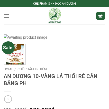
Skip
CHẾ PHẨM SINH HỌC AN DƯƠNG
to
content
Sale!
HOME
/
CHẾ PHẨM TRỊ BỆNH
AN DƯƠNG 10-VÀNG LÁ THỐI RỄ CÂN
BẰNG PH