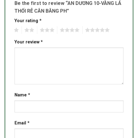
Be the first to review “AN DƯƠNG 10-VÀNG LÁ
THỐI RỄ CÂN BẰNG PH”
Your rating
*
1
2
3
4
5
Your review
*
Name
*
Email
*