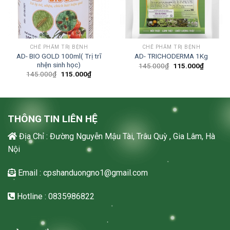
CHẾ PHẨM TRỊ BỆNH
CHẾ PHẨM TRỊ BỆNH
AD- BIO GOLD 100ml( Trị trĩ
AD- TRICHODERMA 1Kg
nhện sinh học)
Original
Current
145.000
₫
115.000
₫
price
price
Original
Current
145.000
₫
115.000
₫
was:
is:
price
price
145.000₫.
115.000
was:
is:
145.000₫.
115.000₫.
THÔNG TIN LIÊN HỆ
Địa Chỉ : Đường Nguyễn Mậu Tài, Trâu Quỳ , Gia Lâm, Hà
Nội
Email : cpshanduongno1@gmail.com
Hotline : 0835986822