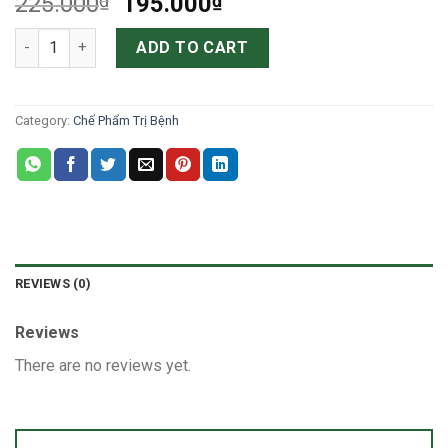
Original
Current
225.000
₫
195.000
₫
price
price
AN DƯƠNG 10-VÀNG LÁ THỐI RỄ CÂN BẰNG PH quantity
was:
is:
ADD TO CART
225.000₫.
195.000₫.
Category:
Chế Phẩm Trị Bệnh
REVIEWS (0)
Reviews
There are no reviews yet.