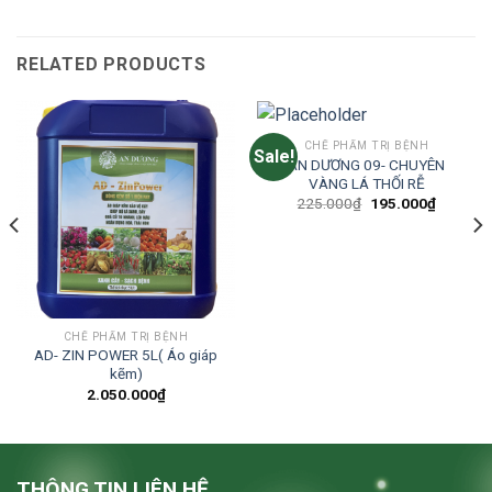
RELATED PRODUCTS
CHẾ PHẨM TRỊ BỆNH
Sale!
AN DƯƠNG 09- CHUYÊN
VÀNG LÁ THỐI RỄ
Original
Current
225.000
₫
195.000
₫
price
price
was:
is:
225.000₫.
195.000
CHẾ PHẨM TRỊ BỆNH
AD- ZIN POWER 5L( Áo giáp
kẽm)
2.050.000
₫
THÔNG TIN LIÊN HỆ