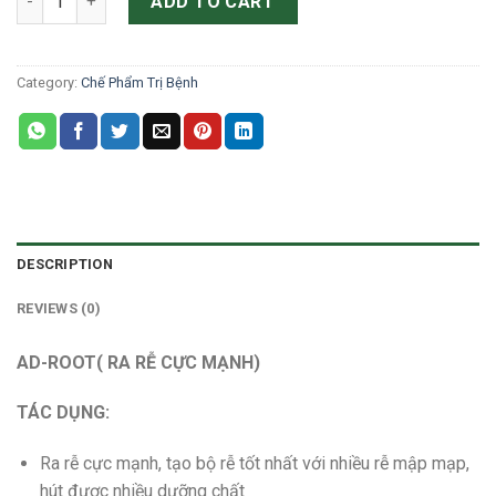
was:
is:
ADD TO CART
70.000₫.
40.000₫.
Category:
Chế Phẩm Trị Bệnh
DESCRIPTION
REVIEWS (0)
AD-ROOT( RA RỄ CỰC MẠNH)
TÁC DỤNG:
Ra rễ cực mạnh, tạo bộ rễ tốt nhất với nhiều rễ mập mạp,
hút được nhiều dưỡng chất