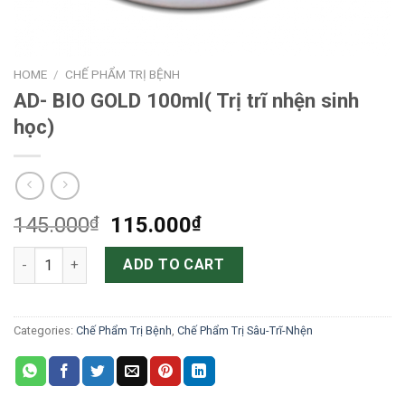
HOME
/
CHẾ PHẨM TRỊ BỆNH
AD- BIO GOLD 100ml( Trị trĩ nhện sinh
học)
Original
Current
145.000
₫
115.000
₫
price
price
AD- BIO GOLD 100ml( Trị trĩ nhện sinh học) quantity
was:
is:
ADD TO CART
145.000₫.
115.000₫.
Categories:
Chế Phẩm Trị Bệnh
,
Chế Phẩm Trị Sâu-Trĩ-Nhện