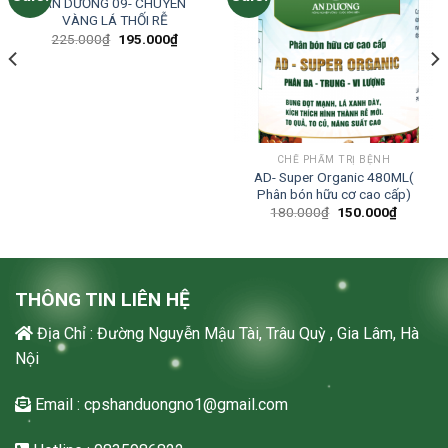
AN DƯƠNG 09- CHUYÊN
VÀNG LÁ THỐI RỄ
Original
Current
225.000
₫
195.000
₫
price
price
was:
is:
225.000₫.
195.000₫.
CHẾ PHẨM TRỊ BỆNH
AD- Super Organic 480ML(
Phân bón hữu cơ cao cấp)
Original
Current
180.000
₫
150.000
₫
price
price
.
was:
is:
180.000₫.
150.000
THÔNG TIN LIÊN HỆ
Địa Chỉ : Đường Nguyễn Mậu Tài, Trâu Quỳ , Gia Lâm, Hà
Nội
Email : cpshanduongno1@gmail.com