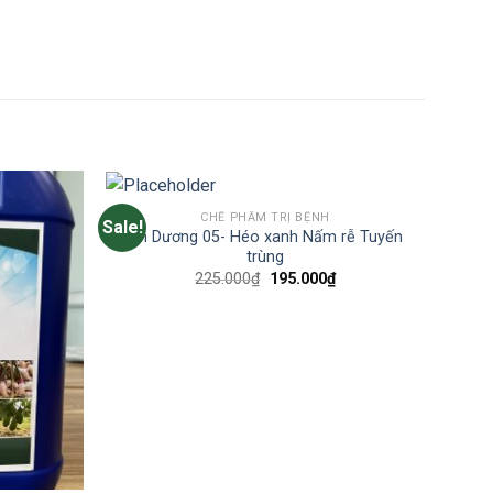
CHẾ PHẨM TRỊ BỆNH
Sale!
An Dương 05- Héo xanh Nấm rễ Tuyến
trùng
Original
Current
225.000
₫
195.000
₫
price
price
was:
is:
225.000₫.
195.000₫.