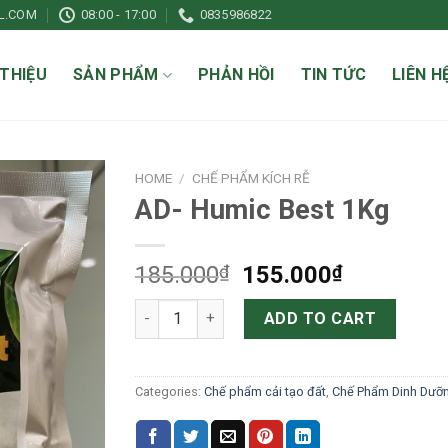
L.COM
08:00 - 17:00
0835986822
 THIỆU
SẢN PHẨM
PHẢN HỒI
TIN TỨC
LIÊN H
HOME
/
CHẾ PHẨM KÍCH RỄ
AD- Humic Best 1Kg
Original
Current
185.000
₫
155.000
₫
price
price
AD- Humic Best 1Kg quantity
was:
is:
ADD TO CART
185.000₫.
155.000₫
Categories:
Chế phẩm cải tạo đất
,
Chế Phẩm Dinh Dưỡ