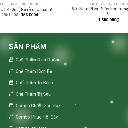
CHẾ PHẨM DINH DƯỠNG
CHẾ PHẨM DINH DƯỠN
AD- Nutri Plus( Phân bón trung
OT 480ml( Ra rễ cực mạnh)
5L
Original
Current
185.000
₫
155.000
₫
price
price
1.350.000
₫
was:
is:
185.000₫.
155.000₫.
SẢN PHẨM
Chế Phẩm Dinh Dưỡng
Chế Phẩm Kích Rễ
Chế Phẩm Trị Bệnh
Chế Phẩm Trị Sâu
Combo Chăm Sóc Hoa
Combo Phục Hồi Cây