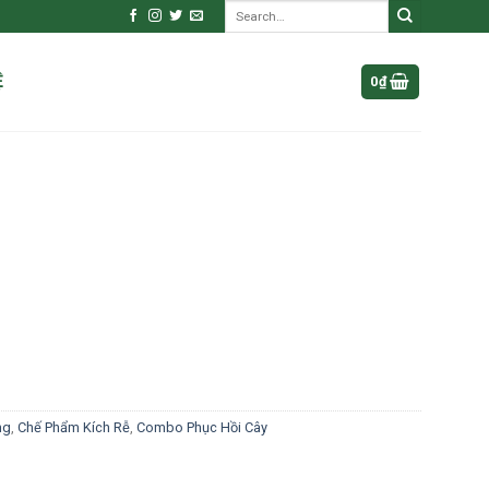
Search
for:
Ệ
0
₫
.
ng
,
Chế Phẩm Kích Rễ
,
Combo Phục Hồi Cây