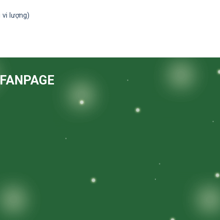
G
 vi lượng)
FANPAGE