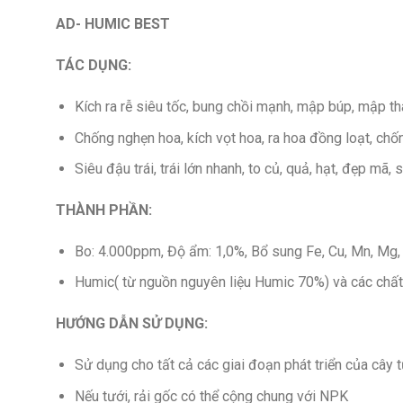
AD- HUMIC BEST
TÁC DỤNG:
Kích ra rễ siêu tốc, bung chồi mạnh, mập búp, mập th
Chống nghẹn hoa, kích vọt hoa, ra hoa đồng loạt, chố
Siêu đậu trái, trái lớn nhanh, to củ, quả, hạt, đẹp mã,
THÀNH PHẦN:
Bo: 4.000ppm, Độ ẩm: 1,0%, Bổ sung Fe, Cu, Mn, Mg,
Humic( từ nguồn nguyên liệu Humic 70%) và các chất
HƯỚNG DẪN SỬ DỤNG:
Sử dụng cho tất cả các giai đoạn phát triển của cây 
Nếu tưới, rải gốc có thể cộng chung với NPK