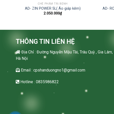
CHẾ PHẨM TRỊ BỆNH
g
AD- ZIN POWER 5L( Áo giáp kẽm)
AD- RO
nt
2.050.000
₫
00₫.
THÔNG TIN LIÊN HỆ
Địa Chỉ : Đường Nguyễn Mậu Tài, Trâu Quỳ , Gia Lâm,
Hà Nội
Email : cpshanduongno1@gmail.com
Hotline : 0835986822