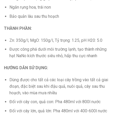
Ngăn rụng hoa, trái non
Bảo quản lâu sau thu hoạch
THÀNH PHẦN:
Zn: 350g/l, MgO: 150g/l, Tỷ trọng: 1.25, pH H20: 5.0
Được công phá dưới môi trường lạnh, tạo thành những
hạt NaNo kích thước siêu nhỏ, hấp thu cực nhanh
HƯỚNG DẪN SỬ DỤNG:
Dùng được cho tất cả các loại cây trồng vào tất cả giai
đoạn, đặc biệt sau khi đậu quả, nuôi quả, cây sau thu
hoạch, vào mùa mưa nhiều
Đối với cây con, quả con: Pha 480ml với 800l nước
Đối với cây lớn, quả lớn: Pha 480ml với 400-600l nước