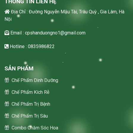
THÔNG TIN LIÊN HỆ
Địa Chỉ : Đường Nguyễn Mậu Tài, Trâu Quỳ , Gia Lâm, Hà
Nội
Email : cpshanduongno1@gmail.com
Hotline : 0835986822
SẢN PHẨM
Chế Phẩm Dinh Dưỡng
Chế Phẩm Kích Rễ
Chế Phẩm Trị Bệnh
Chế Phẩm Trị Sâu
Combo Chăm Sóc Hoa