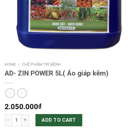
HOME
/
CHẾ PHẨM TRỊ BỆNH
AD- ZIN POWER 5L( Áo giáp kẽm)
2.050.000
₫
AD- ZIN POWER 5L( Áo giáp kẽm) quantity
ADD TO CART