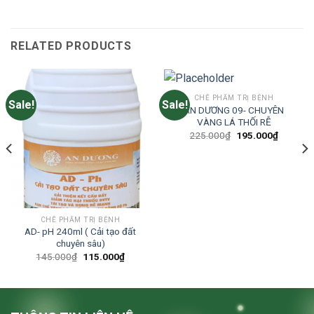
RELATED PRODUCTS
CHẾ PHẨM TRỊ BỆNH
Sale!
Sale!
AN DƯƠNG 09- CHUYÊN
VÀNG LÁ THỐI RỄ
Original
Current
225.000
₫
195.000
₫
price
price
was:
is:
225.000₫.
195.000
CHẾ PHẨM TRỊ BỆNH
AD- pH 240ml ( Cải tạo đất
chuyên sâu)
Original
Current
145.000
₫
115.000
₫
price
price
was:
is:
145.000₫.
115.000₫.